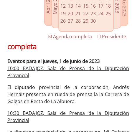
Agosto 2023
Mayo 2023
Abril 2023
Julio 2023
Enlaces relacionados
12
13
14
15
16
17
18
Agenda de Presidencia
19
20
21
22
23
24
25
Plenos provinciales y Juntas de gobierno
26
27
28
29
30
Oficina de Proyectos Europeos
☒ Agenda completa
☐ Presidente
completa
Eventos para el jueves, 1 de junio de 2023
10:00 BADAJOZ, Sala de Prensa de la Diputación
Provincial
El diputado provincial de la corporación, Andrés
Hernáiz presenta en rueda de prensa la la Carrera de
Galgos en Recta de La Albuera.
10:30 BADAJOZ, Sala de Prensa de la Diputación
Provincial
La diputada provincial de la corporación, Mª Dolores