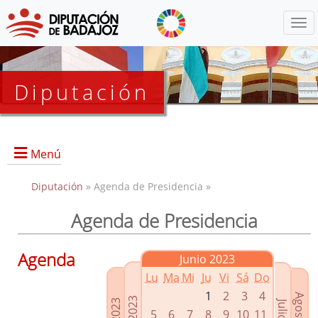
Menú
Diputación
Menú
Diputación
» Agenda de Presidencia »
Agenda de Presidencia
Presidencia
Diputados Delegados
Agenda
Junio 2023
Grupos Políticos
Lu
Ma
Mi
Ju
Vi
Sá
Do
Junta de Gobierno
1
2
3
4
5
6
7
8
9
10
11