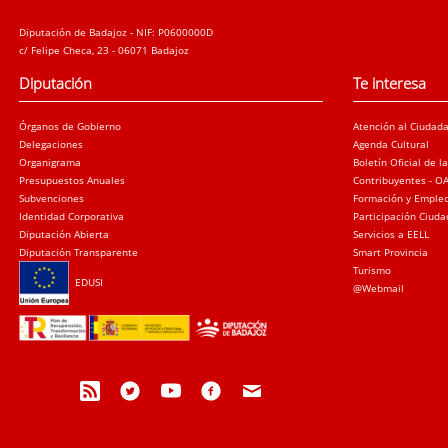
Diputación de Badajoz - NIF: P0600000D
c/ Felipe Checa, 23 - 06071 Badajoz
Diputación
Te interesa
Órganos de Gobierno
Atención al Ciudad
Delegaciones
Agenda Cultural
Organigrama
Boletín Oficial de l
Presupuestos Anuales
Contribuyentes - O
Subvenciones
Formación y Emple
Identidad Corporativa
Participación Ciud
Diputación Abierta
Servicios a EELL
Diputación Transparente
Smart Provincia
Turismo
EDUSI
@Webmail