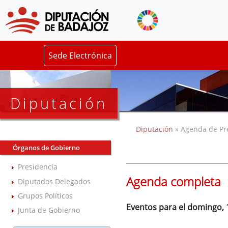
Sede Electrónica
Diputación
Diputación
» Agenda de Pr
Órganos de Gobierno
Presidencia
Agenda completa
Diputados Delegados
Grupos Políticos
Eventos para el domingo, 
Junta de Gobierno