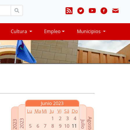
Cultura
Empleo
Municipios
Junio 2023
Lu
Ma
Mi
Ju
Vi
Sá
Do
1
2
3
4
Agosto 2023
Mayo 2023
Abril 2023
Julio 2023
5
6
7
8
9
10
11