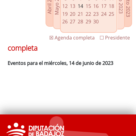
Agosto 2023
Mayo 2023
Abril 2023
Julio 2023
Enlaces relacionados
12
13
14
15
16
17
18
Agenda de Presidencia
19
20
21
22
23
24
25
Plenos provinciales y Juntas de gobierno
26
27
28
29
30
Oficina de Proyectos Europeos
☒ Agenda completa
☐ Presidente
completa
Eventos para el miércoles, 14 de junio de 2023