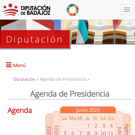
Menú
Diputación
Menú
Diputación
» Agenda de Presidencia »
Agenda de Presidencia
Presidencia
Diputados Delegados
Agenda
Junio 2023
Grupos Políticos
Lu
Ma
Mi
Ju
Vi
Sá
Do
Junta de Gobierno
1
2
3
4
5
6
7
8
9
10
11