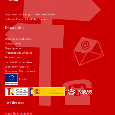
Diputación de Badajoz - NIF: P0600000D
c/ Felipe Checa, 23 - 06071 Badajoz
Diputación
Órganos de Gobierno
Delegaciones
Organigrama
Presupuestos Anuales
Subvenciones
Identidad Corporativa
Diputación Abierta
Diputación Transparente
EDUSI
Te interesa
Atención al Ciudadano