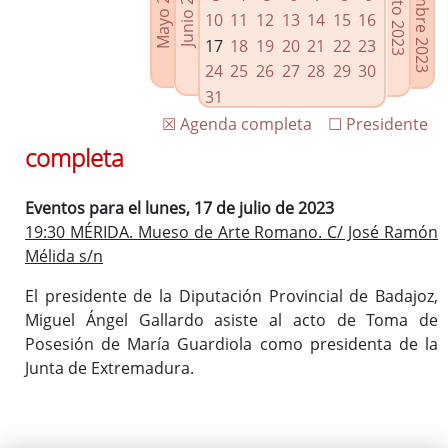
Septiembre 2023
Agosto 2023
Mayo 2023
Junio 2023
Enlaces relacionados
10
11
12
13
14
15
16
Agenda de Presidencia
17
18
19
20
21
22
23
Plenos provinciales y Juntas de gobierno
24
25
26
27
28
29
30
Oficina de Proyectos Europeos
31
☒ Agenda completa
☐ Presidente
completa
Eventos para el lunes, 17 de julio de 2023
19:30 MÉRIDA. Mueso de Arte Romano. C/ José Ramón
Mélida s/n
El presidente de la Diputación Provincial de Badajoz,
Miguel Ángel Gallardo asiste al acto de Toma de
Posesión de María Guardiola como presidenta de la
Junta de Extremadura.