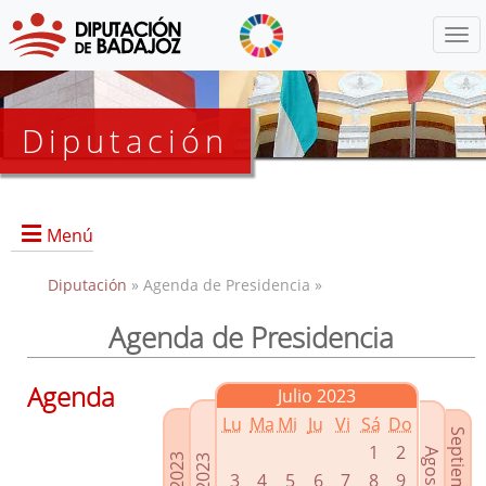
Menú
Diputación
Menú
Diputación
» Agenda de Presidencia »
Agenda de Presidencia
Presidencia
Diputados Delegados
Agenda
Julio 2023
Grupos Políticos
Lu
Ma
Mi
Ju
Vi
Sá
Do
Junta de Gobierno
1
2
3
4
5
6
7
8
9