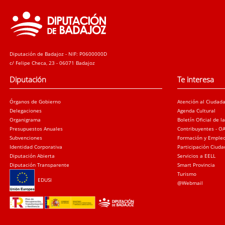
Diputación de Badajoz - NIF: P0600000D
c/ Felipe Checa, 23 - 06071 Badajoz
Diputación
Te interesa
Órganos de Gobierno
Atención al Ciudad
Delegaciones
Agenda Cultural
Organigrama
Boletín Oficial de l
Presupuestos Anuales
Contribuyentes - O
Subvenciones
Formación y Emple
Identidad Corporativa
Participación Ciud
Diputación Abierta
Servicios a EELL
Diputación Transparente
Smart Provincia
Turismo
EDUSI
@Webmail