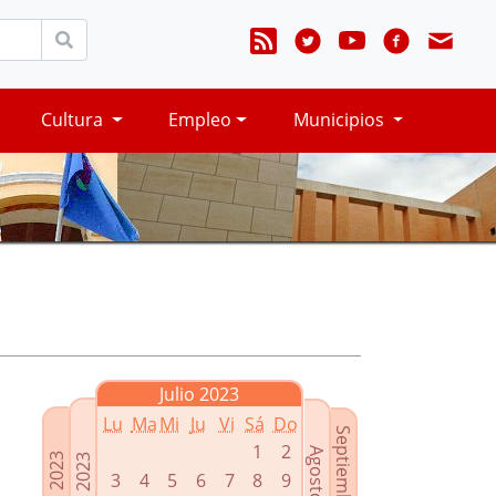
Cultura
Empleo
Municipios
Julio 2023
Lu
Ma
Mi
Ju
Vi
Sá
Do
Septiembre 2023
1
2
Agosto 2023
Mayo 2023
Junio 2023
3
4
5
6
7
8
9