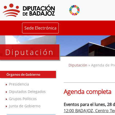
Sede Electrónica
Diputación
Diputación
» Agenda de Pr
Órganos de Gobierno
Presidencia
Agenda completa
Diputados Delegados
Grupos Políticos
Eventos para el lunes, 28 
Junta de Gobierno
12:00 BADAJOZ, Centro Tec