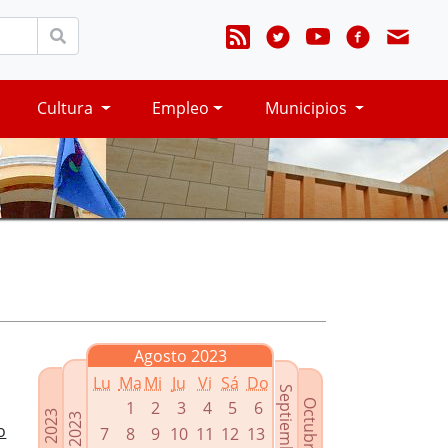
Cultura
Empleo
Municipios
Agosto 2023
Lu
Ma
Mi
Ju
Vi
Sá
Do
Septiembre 2023
Octubre 2023
1
2
3
4
5
6
Junio 2023
Julio 2023
o
7
8
9
10
11
12
13