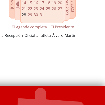
14
15
16
17
18
19
20
21
22
23
24
25
26
27
l
28
29
30
31
☒ Agenda completa
☐ Presidente
la Recepción Oficial al atleta Álvaro Martín