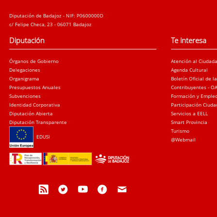
Diputación de Badajoz - NIF: P0600000D
c/ Felipe Checa, 23 - 06071 Badajoz
Diputación
Te interesa
Órganos de Gobierno
Atención al Ciudad
Delegaciones
Agenda Cultural
Organigrama
Boletín Oficial de l
Presupuestos Anuales
Contribuyentes - O
Subvenciones
Formación y Emple
Identidad Corporativa
Participación Ciud
Diputación Abierta
Servicios a EELL
Diputación Transparente
Smart Provincia
Turismo
EDUSI
@Webmail