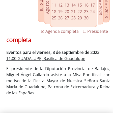
Noviembre 2023
Octubre 2023
Agosto 2023
Julio 2023
Enlaces relacionados
11
12
13
14
15
16
17
Agenda de Presidencia
18
19
20
21
22
23
24
Plenos provinciales y Juntas de gobierno
25
26
27
28
29
30
Oficina de Proyectos Europeos
☒ Agenda completa
☐ Presidente
completa
Eventos para el viernes, 8 de septiembre de 2023
11:00 GUADALUPE, Basílica de Guadalupe
El presidente de la Diputación Provincial de Badajoz,
Miguel Ángel Gallardo asiste a la Misa Pontifical, con
motivo de la Fiesta Mayor de Nuestra Señora Santa
María de Guadalupe, Patrona de Extremadura y Reina
de las Españas.