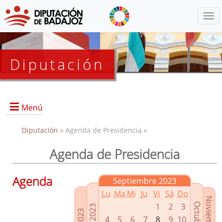
Menú
Diputación
Menú
Diputación
» Agenda de Presidencia »
Agenda de Presidencia
Presidencia
Diputados Delegados
Agenda
Septiembre 2023
Grupos Políticos
Lu
Ma
Mi
Ju
Vi
Sá
Do
Junta de Gobierno
1
2
3
4
5
6
7
8
9
10