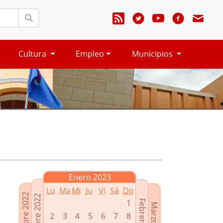
Cultura
Empleo
Municipios
Enero 2023
Lu
Ma
Mi
Ju
Vi
Sá
Do
Noviembre 2022
Diciembre 2022
1
Febrero 2023
Marzo 2023
2
3
4
5
6
7
8