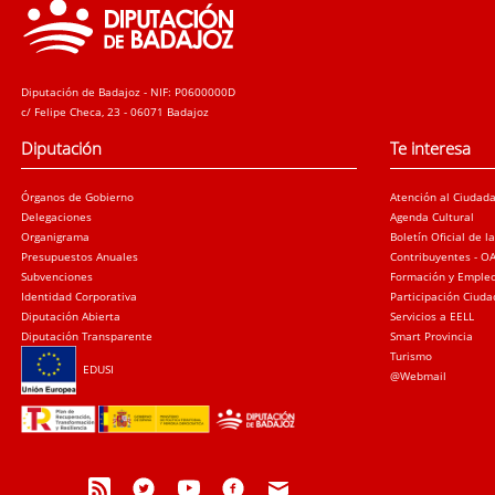
Diputación de Badajoz - NIF: P0600000D
c/ Felipe Checa, 23 - 06071 Badajoz
Diputación
Te interesa
Órganos de Gobierno
Atención al Ciudad
Delegaciones
Agenda Cultural
Organigrama
Boletín Oficial de l
Presupuestos Anuales
Contribuyentes - O
Subvenciones
Formación y Emple
Identidad Corporativa
Participación Ciud
Diputación Abierta
Servicios a EELL
Diputación Transparente
Smart Provincia
Turismo
EDUSI
@Webmail