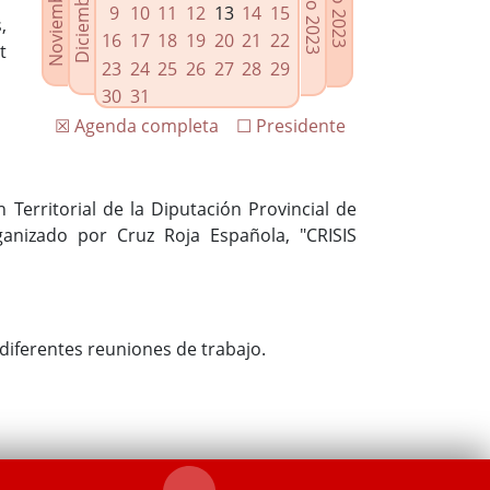
9
10
11
12
13
14
15
,
16
17
18
19
20
21
22
t
23
24
25
26
27
28
29
30
31
☒ Agenda completa
☐ Presidente
 Territorial de la Diputación Provincial de
anizado por Cruz Roja Española, "CRISIS
 diferentes reuniones de trabajo.