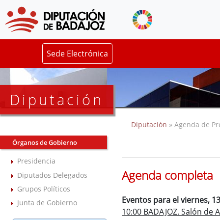
Sede Electrónica
Diputación
Diputación
» Agenda de Pr
Órganos de Gobierno
Presidencia
Agenda completa
Diputados Delegados
Grupos Políticos
Eventos para el viernes, 1
Junta de Gobierno
10:00 BADAJOZ. Salón de A