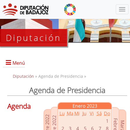
Menú
Diputación
Menú
Diputación
» Agenda de Presidencia »
Agenda de Presidencia
Presidencia
Diputados Delegados
Agenda
Enero 2023
Grupos Políticos
Lu
Ma
Mi
Ju
Vi
Sá
Do
Junta de Gobierno
1
2
3
4
5
6
7
8