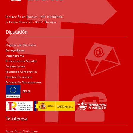
Diputación de Badajoz - NIF: P0600000D
c/ Felipe Checa, 23 - 06071 Badajoz
Diputación
Órganos de Gobierno
Delegaciones
Organigrama
Presupuestos Anuales
Subvenciones
Identidad Corporativa
Diputación Abierta
Diputación Transparente
EDUSI
Te interesa
Atención al Ciudadano