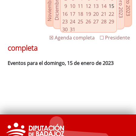
Noviembre 2022
Diciembre 2022
Febrero 2023
Marzo 2023
Enlaces relacionados
9
10
11
12
13
14
15
Agenda de Presidencia
16
17
18
19
20
21
22
Plenos provinciales y Juntas de gobierno
23
24
25
26
27
28
29
Oficina de Proyectos Europeos
30
31
☒ Agenda completa
☐ Presidente
completa
Eventos para el domingo, 15 de enero de 2023