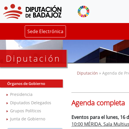
Sede Electrónica
Diputación
Diputación
» Agenda de Pr
Órganos de Gobierno
Presidencia
Agenda completa
Diputados Delegados
Grupos Políticos
Eventos para el lunes, 16 
Junta de Gobierno
10:00 MÉRIDA. Sala Multiuso