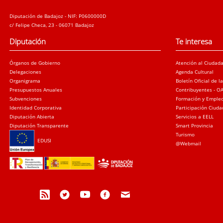
Diputación de Badajoz - NIF: P0600000D
c/ Felipe Checa, 23 - 06071 Badajoz
Diputación
Te interesa
Órganos de Gobierno
Atención al Ciudad
Delegaciones
Agenda Cultural
Organigrama
Boletín Oficial de l
Presupuestos Anuales
Contribuyentes - O
Subvenciones
Formación y Emple
Identidad Corporativa
Participación Ciud
Diputación Abierta
Servicios a EELL
Diputación Transparente
Smart Provincia
Turismo
EDUSI
@Webmail