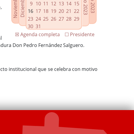
9
10
11
12
13
14
15
,
16
17
18
19
20
21
22
23
24
25
26
27
28
29
30
31
☒ Agenda completa
☐ Presidente
l
madura Don Pedro Fernández Salguero.
acto institucional que se celebra con motivo