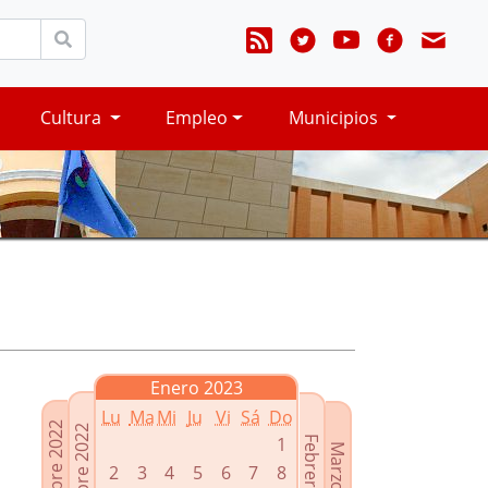
Cultura
Empleo
Municipios
Enero 2023
Lu
Ma
Mi
Ju
Vi
Sá
Do
Noviembre 2022
Diciembre 2022
1
Febrero 2023
Marzo 2023
2
3
4
5
6
7
8