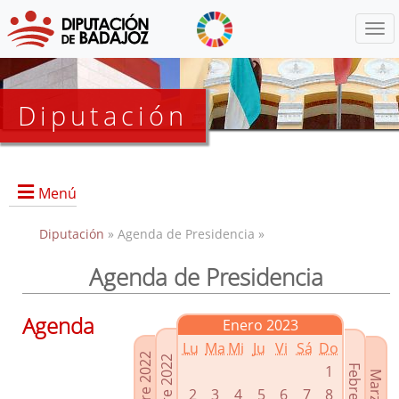
Menú
Diputación
Menú
Diputación
» Agenda de Presidencia »
Agenda de Presidencia
Presidencia
Diputados Delegados
Agenda
Enero 2023
Grupos Políticos
Lu
Ma
Mi
Ju
Vi
Sá
Do
Junta de Gobierno
1
2
3
4
5
6
7
8