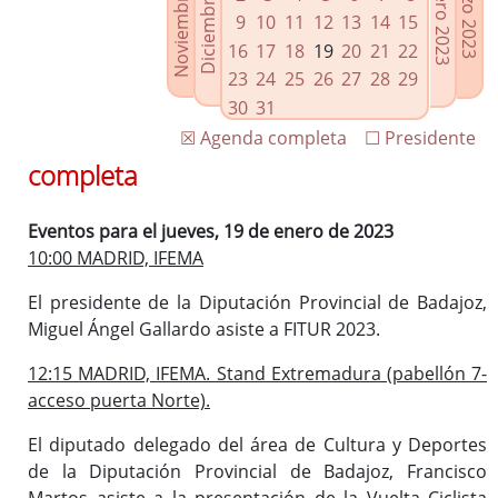
Noviembre 2022
Diciembre 2022
Febrero 2023
Marzo 2023
Enlaces relacionados
9
10
11
12
13
14
15
Agenda de Presidencia
16
17
18
19
20
21
22
Plenos provinciales y Juntas de gobierno
23
24
25
26
27
28
29
Oficina de Proyectos Europeos
30
31
☒ Agenda completa
☐ Presidente
completa
Eventos para el jueves, 19 de enero de 2023
10:00 MADRID, IFEMA
El presidente de la Diputación Provincial de Badajoz,
Miguel Ángel Gallardo asiste a FITUR 2023.
12:15 MADRID, IFEMA. Stand Extremadura (pabellón 7-
acceso puerta Norte).
El diputado delegado del área de Cultura y Deportes
de la Diputación Provincial de Badajoz, Francisco
Martos asiste a la presentación de la Vuelta Ciclista