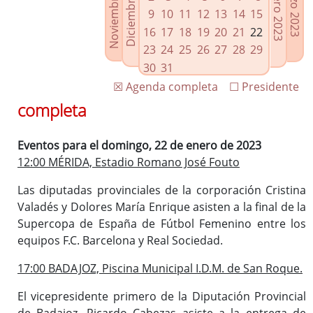
Noviembre 2022
Diciembre 2022
Febrero 2023
Marzo 2023
Enlaces relacionados
9
10
11
12
13
14
15
Agenda de Presidencia
16
17
18
19
20
21
22
Plenos provinciales y Juntas de gobierno
23
24
25
26
27
28
29
Oficina de Proyectos Europeos
30
31
☒ Agenda completa
☐ Presidente
completa
Eventos para el domingo, 22 de enero de 2023
12:00 MÉRIDA, Estadio Romano José Fouto
Las diputadas provinciales de la corporación Cristina
Valadés y Dolores María Enrique asisten a la final de la
Supercopa de España de Fútbol Femenino entre los
equipos F.C. Barcelona y Real Sociedad.
17:00 BADAJOZ, Piscina Municipal I.D.M. de San Roque.
El vicepresidente primero de la Diputación Provincial
de Badajoz, Ricardo Cabezas asiste a la entrega de