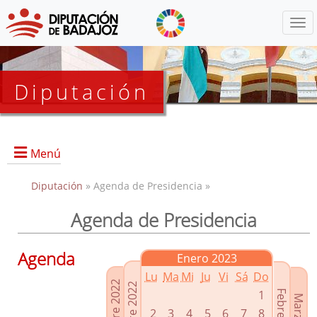
Menú
Diputación
Menú
Diputación
» Agenda de Presidencia »
Agenda de Presidencia
Presidencia
Diputados Delegados
Agenda
Enero 2023
Grupos Políticos
Lu
Ma
Mi
Ju
Vi
Sá
Do
Junta de Gobierno
1
2
3
4
5
6
7
8