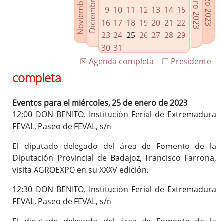
Noviembre 2022
Diciembre 2022
Febrero 2023
Marzo 2023
Enlaces relacionados
9
10
11
12
13
14
15
Agenda de Presidencia
16
17
18
19
20
21
22
Plenos provinciales y Juntas de gobierno
23
24
25
26
27
28
29
Oficina de Proyectos Europeos
30
31
☒ Agenda completa
☐ Presidente
completa
Eventos para el miércoles, 25 de enero de 2023
12:00 DON BENITO, Institución Ferial de Extremadura
FEVAL, Paseo de FEVAL, s/n
El diputado delegado del área de Fomento de la
Diputación Provincial de Badajoz, Francisco Farrona,
visita AGROEXPO en su XXXV edición.
12:30 DON BENITO, Institución Ferial de Extremadura
FEVAL, Paseo de FEVAL, s/n
El diputado delegado del área de Fomento de la