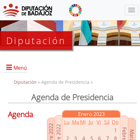
Menú
Diputación
Menú
Diputación
» Agenda de Presidencia »
Agenda de Presidencia
Presidencia
Diputados Delegados
Agenda
Enero 2023
Grupos Políticos
Lu
Ma
Mi
Ju
Vi
Sá
Do
Junta de Gobierno
1
2
3
4
5
6
7
8