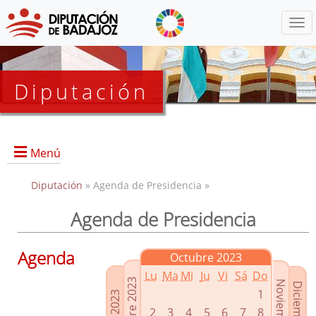
Menú
Diputación
Menú
Diputación
» Agenda de Presidencia »
Agenda de Presidencia
Presidencia
Diputados Delegados
Agenda
Octubre 2023
Grupos Políticos
Lu
Ma
Mi
Ju
Vi
Sá
Do
Junta de Gobierno
1
2
3
4
5
6
7
8