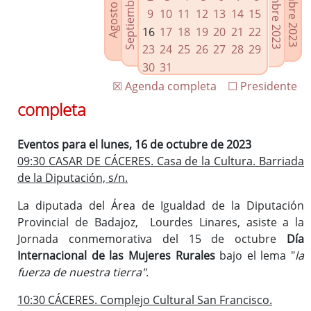
Septiembre 2023
Noviembre 2023
Diciembre 2023
Agosto 2023
Enlaces relacionados
9
10
11
12
13
14
15
Agenda de Presidencia
16
17
18
19
20
21
22
Plenos provinciales y Juntas de gobierno
23
24
25
26
27
28
29
Oficina de Proyectos Europeos
30
31
☒ Agenda completa
☐ Presidente
completa
Eventos para el lunes, 16 de octubre de 2023
09:30 CASAR DE CÁCERES. Casa de la Cultura. Barriada
de la Diputación, s/n.
La diputada del Área de Igualdad de la Diputación
Provincial de Badajoz, Lourdes Linares, asiste a la
Jornada conmemorativa del 15 de octubre
Día
Internacional de las Mujeres Rurales
bajo el lema "
la
fuerza de nuestra tierra".
10:30 CÁCERES. Complejo Cultural San Francisco.