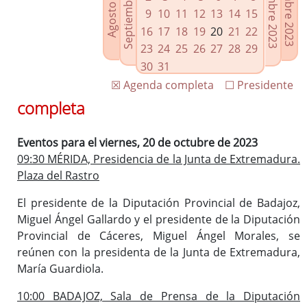
Septiembre 2023
Noviembre 2023
Diciembre 2023
Agosto 2023
Enlaces relacionados
9
10
11
12
13
14
15
Agenda de Presidencia
16
17
18
19
20
21
22
Plenos provinciales y Juntas de gobierno
23
24
25
26
27
28
29
Oficina de Proyectos Europeos
30
31
☒ Agenda completa
☐ Presidente
completa
Eventos para el viernes, 20 de octubre de 2023
09:30 MÉRIDA, Presidencia de la Junta de Extremadura.
Plaza del Rastro
El presidente de la Diputación Provincial de Badajoz,
Miguel Ángel Gallardo y el presidente de la Diputación
Provincial de Cáceres, Miguel Ángel Morales, se
reúnen con la presidenta de la Junta de Extremadura,
María Guardiola.
10:00 BADAJOZ, Sala de Prensa de la Diputación