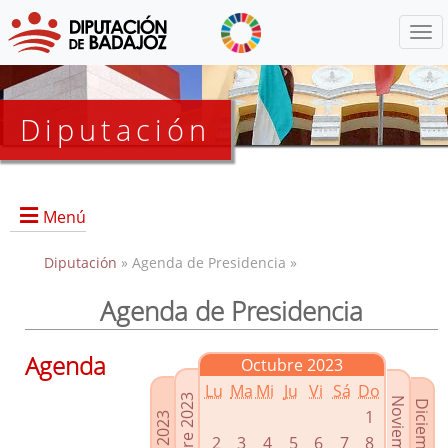
Menú
Diputación
Menú
Diputación
» Agenda de Presidencia »
Agenda de Presidencia
Presidencia
Diputados Delegados
Agenda
Octubre 2023
Grupos Políticos
Lu
Ma
Mi
Ju
Vi
Sá
Do
Junta de Gobierno
1
2
3
4
5
6
7
8