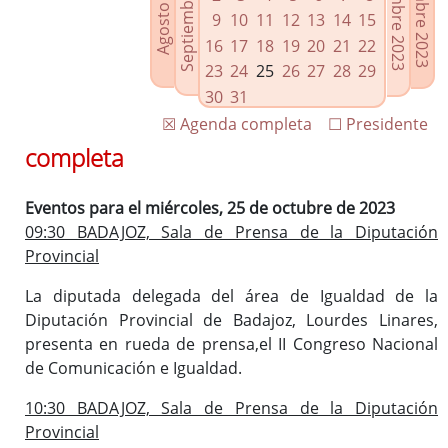
Septiembre 2023
Noviembre 2023
Diciembre 2023
Agosto 2023
Enlaces relacionados
9
10
11
12
13
14
15
Agenda de Presidencia
16
17
18
19
20
21
22
Plenos provinciales y Juntas de gobierno
23
24
25
26
27
28
29
Oficina de Proyectos Europeos
30
31
☒ Agenda completa
☐ Presidente
completa
Eventos para el miércoles, 25 de octubre de 2023
09:30 BADAJOZ, Sala de Prensa de la Diputación
Provincial
La diputada delegada del área de Igualdad de la
Diputación Provincial de Badajoz, Lourdes Linares,
presenta en rueda de prensa,el II Congreso Nacional
de Comunicación e Igualdad.
10:30 BADAJOZ, Sala de Prensa de la Diputación
Provincial