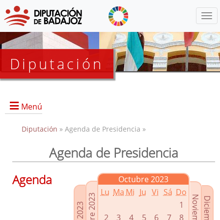
Menú
Diputación
Menú
Diputación
» Agenda de Presidencia »
Agenda de Presidencia
Presidencia
Diputados Delegados
Agenda
Octubre 2023
Grupos Políticos
Lu
Ma
Mi
Ju
Vi
Sá
Do
Junta de Gobierno
1
2
3
4
5
6
7
8