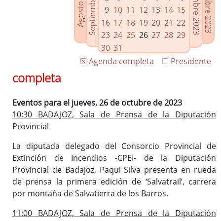
Septiembre 2023
Noviembre 2023
Diciembre 2023
Agosto 2023
Enlaces relacionados
9
10
11
12
13
14
15
Agenda de Presidencia
16
17
18
19
20
21
22
Plenos provinciales y Juntas de gobierno
23
24
25
26
27
28
29
Oficina de Proyectos Europeos
30
31
☒ Agenda completa
☐ Presidente
completa
Eventos para el jueves, 26 de octubre de 2023
10:30 BADAJOZ, Sala de Prensa de la Diputación
Provincial
La diputada delegado del Consorcio Provincial de
Extinción de Incendios -CPEI- de la Diputación
Provincial de Badajoz, Paqui Silva presenta en rueda
de prensa la primera edición de ‘Salvatrail’, carrera
por montaña de Salvatierra de los Barros.
11:00 BADAJOZ, Sala de Prensa de la Diputación