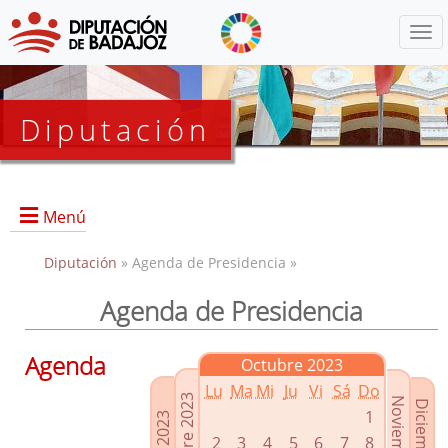
Menú
Diputación
Menú
Diputación
» Agenda de Presidencia »
Agenda de Presidencia
Presidencia
Diputados Delegados
Agenda
Octubre 2023
Grupos Políticos
Lu
Ma
Mi
Ju
Vi
Sá
Do
Junta de Gobierno
1
2
3
4
5
6
7
8