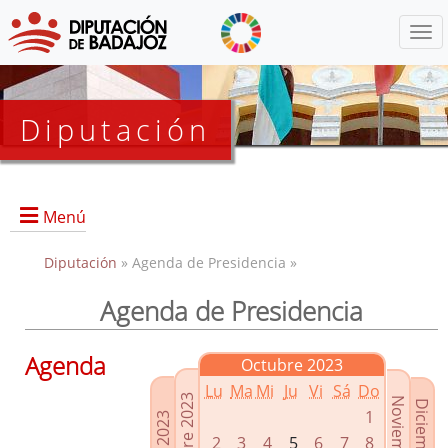
Menú
Diputación
Menú
Diputación
» Agenda de Presidencia »
Agenda de Presidencia
Presidencia
Diputados Delegados
Agenda
Octubre 2023
Grupos Políticos
Lu
Ma
Mi
Ju
Vi
Sá
Do
Junta de Gobierno
1
2
3
4
5
6
7
8