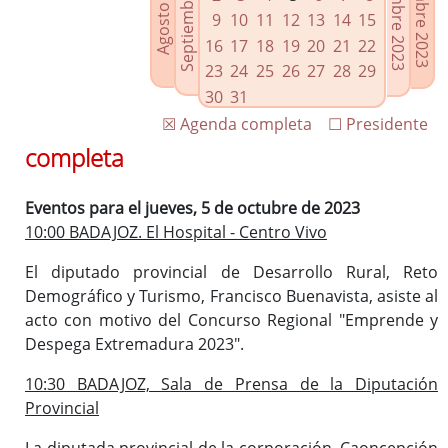
Septiembre 2023
Noviembre 2023
Diciembre 2023
Agosto 2023
Enlaces relacionados
9
10
11
12
13
14
15
Agenda de Presidencia
16
17
18
19
20
21
22
Plenos provinciales y Juntas de gobierno
23
24
25
26
27
28
29
Oficina de Proyectos Europeos
30
31
☒ Agenda completa
☐ Presidente
completa
Eventos para el jueves, 5 de octubre de 2023
10:00 BADAJOZ. El Hospital - Centro Vivo
El diputado provincial de Desarrollo Rural, Reto
Demográfico y Turismo, Francisco Buenavista, asiste al
acto con motivo del Concurso Regional "Emprende y
Despega Extremadura 2023".
10:30 BADAJOZ, Sala de Prensa de la Diputación
Provincial
La diputada provincial de la corporación, Caoncepción