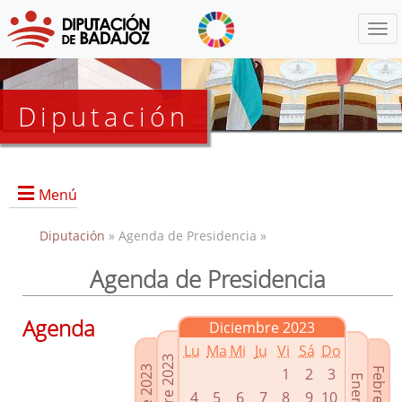
Menú
Diputación
Menú
Diputación
» Agenda de Presidencia »
Agenda de Presidencia
Presidencia
Diputados Delegados
Agenda
Diciembre 2023
Grupos Políticos
Lu
Ma
Mi
Ju
Vi
Sá
Do
Junta de Gobierno
1
2
3
4
5
6
7
8
9
10