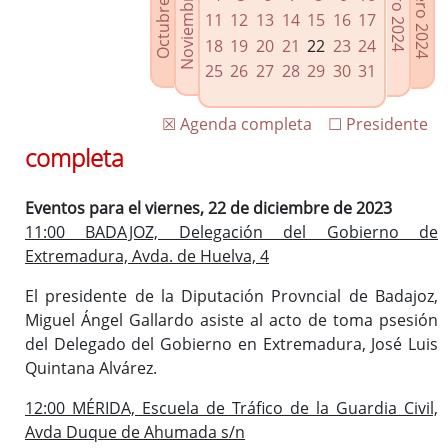
Noviembre 2023
Octubre 2023
Febrero 2024
Enero 2024
Enlaces relacionados
11
12
13
14
15
16
17
Agenda de Presidencia
18
19
20
21
22
23
24
Plenos provinciales y Juntas de gobierno
25
26
27
28
29
30
31
Oficina de Proyectos Europeos
☒ Agenda completa
☐ Presidente
completa
Eventos para el viernes, 22 de diciembre de 2023
11:00 BADAJOZ, Delegación del Gobierno de
Extremadura, Avda. de Huelva, 4
El presidente de la Diputación Provncial de Badajoz,
Miguel Ángel Gallardo asiste al acto de toma psesión
del Delegado del Gobierno en Extremadura, José Luis
Quintana Alvárez.
12:00 MÉRIDA, Escuela de Tráfico de la Guardia Civil,
Avda Duque de Ahumada s/n