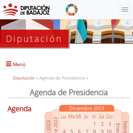
Menú
Diputación
Menú
Diputación
» Agenda de Presidencia »
Agenda de Presidencia
Presidencia
Diputados Delegados
Agenda
Diciembre 2023
Grupos Políticos
Lu
Ma
Mi
Ju
Vi
Sá
Do
Junta de Gobierno
1
2
3
4
5
6
7
8
9
10