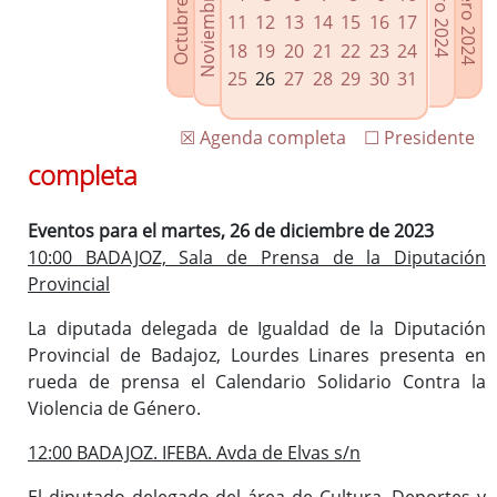
Noviembre 2023
Octubre 2023
Febrero 2024
Enero 2024
Enlaces relacionados
11
12
13
14
15
16
17
Agenda de Presidencia
18
19
20
21
22
23
24
Plenos provinciales y Juntas de gobierno
25
26
27
28
29
30
31
Oficina de Proyectos Europeos
☒ Agenda completa
☐ Presidente
completa
Eventos para el martes, 26 de diciembre de 2023
10:00 BADAJOZ, Sala de Prensa de la Diputación
Provincial
La diputada delegada de Igualdad de la Diputación
Provincial de Badajoz, Lourdes Linares presenta en
rueda de prensa el Calendario Solidario Contra la
Violencia de Género.
12:00 BADAJOZ. IFEBA. Avda de Elvas s/n
El diputado delegado del área de Cultura, Deportes y