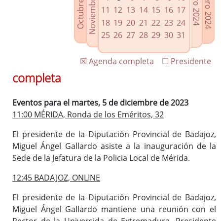
Noviembre 2023
Octubre 2023
Febrero 2024
Enero 2024
Enlaces relacionados
11
12
13
14
15
16
17
Agenda de Presidencia
18
19
20
21
22
23
24
Plenos provinciales y Juntas de gobierno
25
26
27
28
29
30
31
Oficina de Proyectos Europeos
☒ Agenda completa
☐ Presidente
completa
Eventos para el martes, 5 de diciembre de 2023
11:00 MÉRIDA, Ronda de los Eméritos, 32
El presidente de la Diputación Provincial de Badajoz,
Miguel Ángel Gallardo asiste a la inauguración de la
Sede de la Jefatura de la Policia Local de Mérida.
12:45 BADAJOZ, ONLINE
El presidente de la Diputación Provincial de Badajoz,
Miguel Ángel Gallardo mantiene una reunión con el
Rector de la Universida de Extremadura, Presidente