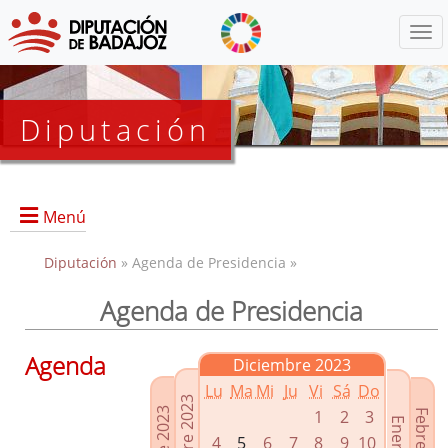
Menú
Diputación
Menú
Diputación
» Agenda de Presidencia »
Agenda de Presidencia
Presidencia
Diputados Delegados
Agenda
Diciembre 2023
Grupos Políticos
Lu
Ma
Mi
Ju
Vi
Sá
Do
Junta de Gobierno
1
2
3
4
5
6
7
8
9
10