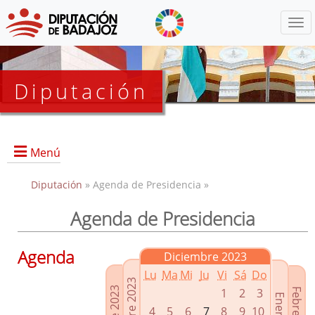
Menú
Diputación
Menú
Diputación
» Agenda de Presidencia »
Agenda de Presidencia
Presidencia
Diputados Delegados
Agenda
Diciembre 2023
Grupos Políticos
Lu
Ma
Mi
Ju
Vi
Sá
Do
Junta de Gobierno
1
2
3
4
5
6
7
8
9
10