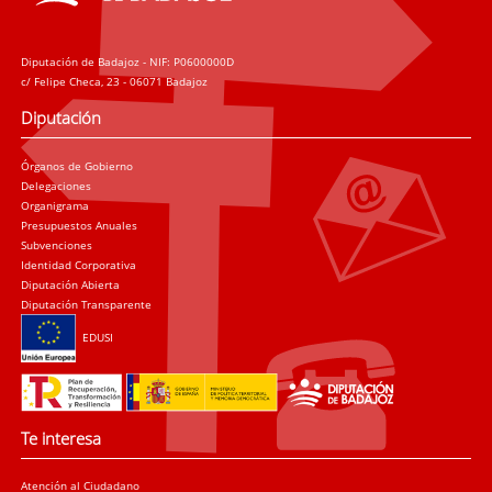
Diputación de Badajoz - NIF: P0600000D
c/ Felipe Checa, 23 - 06071 Badajoz
Diputación
Órganos de Gobierno
Delegaciones
Organigrama
Presupuestos Anuales
Subvenciones
Identidad Corporativa
Diputación Abierta
Diputación Transparente
EDUSI
Te interesa
Atención al Ciudadano