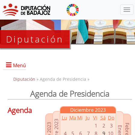
Menú
Diputación
Menú
Diputación
» Agenda de Presidencia »
Agenda de Presidencia
Presidencia
Diputados Delegados
Agenda
Diciembre 2023
Grupos Políticos
Lu
Ma
Mi
Ju
Vi
Sá
Do
Junta de Gobierno
1
2
3
4
5
6
7
8
9
10