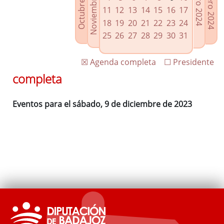
Noviembre 2023
Octubre 2023
Febrero 2024
Enero 2024
Enlaces relacionados
11
12
13
14
15
16
17
Agenda de Presidencia
18
19
20
21
22
23
24
Plenos provinciales y Juntas de gobierno
25
26
27
28
29
30
31
Oficina de Proyectos Europeos
☒ Agenda completa
☐ Presidente
completa
Eventos para el sábado, 9 de diciembre de 2023