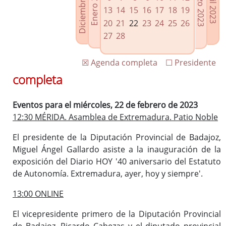
Diciembre 2022
Enero 2023
Marzo 2023
Abril 2023
Enlaces relacionados
13
14
15
16
17
18
19
Agenda de Presidencia
20
21
22
23
24
25
26
Plenos provinciales y Juntas de gobierno
27
28
Oficina de Proyectos Europeos
☒ Agenda completa
☐ Presidente
completa
Eventos para el miércoles, 22 de febrero de 2023
12:30 MÉRIDA. Asamblea de Extremadura. Patio Noble
El presidente de la Diputación Provincial de Badajoz,
Miguel Ángel Gallardo asiste a la inauguración de la
exposición del Diario HOY '40 aniversario del Estatuto
de Autonomía. Extremadura, ayer, hoy y siempre'.
13:00 ONLINE
El vicepresidente primero de la Diputación Provincial
de Badajoz, Ricardo Cabezas y el diputado provincial