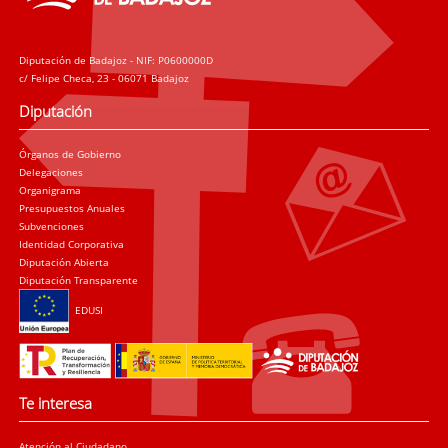
Diputación de Badajoz - NIF: P0600000D
c/ Felipe Checa, 23 - 06071 Badajoz
Diputación
Órganos de Gobierno
Delegaciones
Organigrama
Presupuestos Anuales
Subvenciones
Identidad Corporativa
Diputación Abierta
Diputación Transparente
EDUSI
Te interesa
Atención al Ciudadano