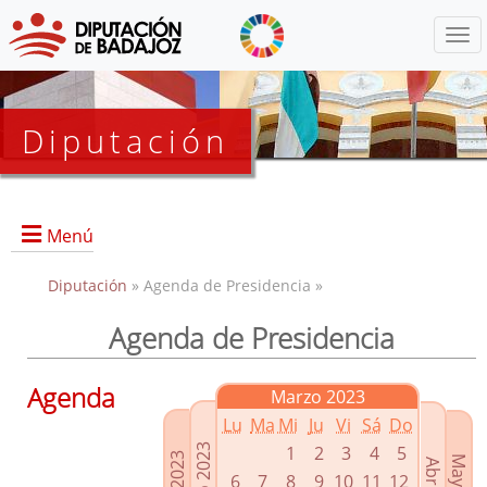
Menú
Diputación
Menú
Diputación
» Agenda de Presidencia »
Agenda de Presidencia
Presidencia
Diputados Delegados
Agenda
Marzo 2023
Grupos Políticos
Lu
Ma
Mi
Ju
Vi
Sá
Do
Junta de Gobierno
1
2
3
4
5
6
7
8
9
10
11
12