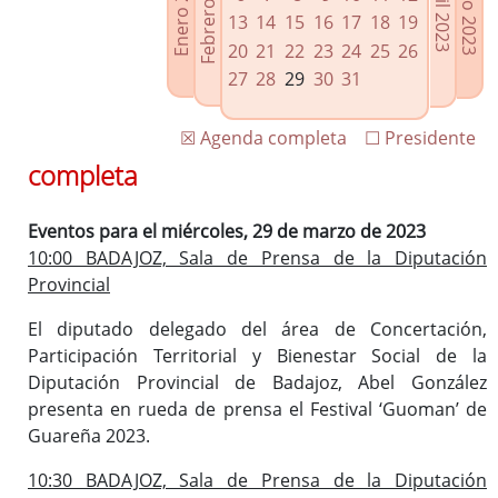
Febrero 2023
Enero 2023
Mayo 2023
Abril 2023
Enlaces relacionados
13
14
15
16
17
18
19
Agenda de Presidencia
20
21
22
23
24
25
26
Plenos provinciales y Juntas de gobierno
27
28
29
30
31
Oficina de Proyectos Europeos
☒ Agenda completa
☐ Presidente
completa
Eventos para el miércoles, 29 de marzo de 2023
10:00 BADAJOZ, Sala de Prensa de la Diputación
Provincial
El diputado delegado del área de Concertación,
Participación Territorial y Bienestar Social de la
Diputación Provincial de Badajoz, Abel González
presenta en rueda de prensa el Festival ‘Guoman’ de
Guareña 2023.
10:30 BADAJOZ, Sala de Prensa de la Diputación