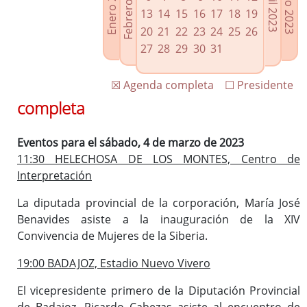
Febrero 2023
Enero 2023
Mayo 2023
Abril 2023
Enlaces relacionados
13
14
15
16
17
18
19
Agenda de Presidencia
20
21
22
23
24
25
26
Plenos provinciales y Juntas de gobierno
27
28
29
30
31
Oficina de Proyectos Europeos
☒ Agenda completa
☐ Presidente
completa
Eventos para el sábado, 4 de marzo de 2023
11:30 HELECHOSA DE LOS MONTES, Centro de
Interpretación
La diputada provincial de la corporación, María José
Benavides asiste a la inauguración de la XIV
Convivencia de Mujeres de la Siberia.
19:00 BADAJOZ, Estadio Nuevo Vivero
El vicepresidente primero de la Diputación Provincial
de Badajoz, Ricardo Cabezas asiste al encuentro de