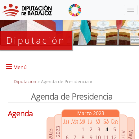
Menú
Diputación
Menú
Diputación
» Agenda de Presidencia »
Agenda de Presidencia
Presidencia
Diputados Delegados
Agenda
Marzo 2023
Grupos Políticos
Lu
Ma
Mi
Ju
Vi
Sá
Do
Junta de Gobierno
1
2
3
4
5
6
7
8
9
10
11
12