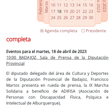
Febrero 2023
Marzo 2023
Mayo 2023
Junio 2023
Enlaces relacionados
10
11
12
13
14
15
16
Agenda de Presidencia
17
18
19
20
21
22
23
Plenos provinciales y Juntas de gobierno
24
25
26
27
28
29
30
Oficina de Proyectos Europeos
☒ Agenda completa
☐ Presidente
completa
Eventos para el martes, 18 de abril de 2023
10:00 BADAJOZ, Sala de Prensa de la Diputación
Provincial
El diputado delegado del área de Cultura y Deportes
de la Diputación Provincial de Badajoz, Francisco
Martos presenta en rueda de prensa, la IX Marcha
Solidaria a beneficio de ADIFISA (Asociación de
Personas con Discapacidad Física, Psíquica e
Intelectual de Alburquerque).