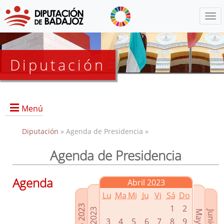
Menú
Diputación
Menú
Diputación
» Agenda de Presidencia »
Agenda de Presidencia
Presidencia
Diputados Delegados
Agenda
Abril 2023
Grupos Políticos
Lu
Ma
Mi
Ju
Vi
Sá
Do
Junta de Gobierno
1
2
3
4
5
6
7
8
9