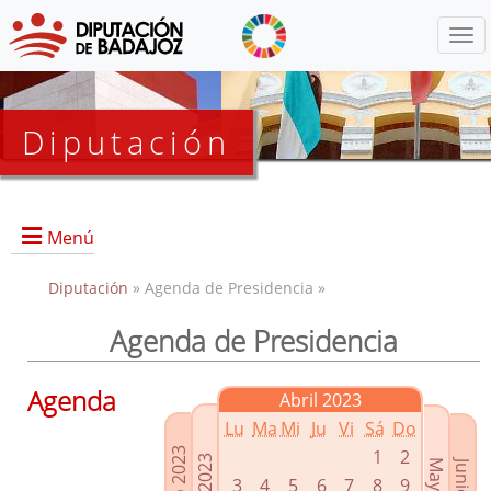
Menú
Diputación
Menú
Diputación
» Agenda de Presidencia »
Agenda de Presidencia
Presidencia
Diputados Delegados
Agenda
Abril 2023
Grupos Políticos
Lu
Ma
Mi
Ju
Vi
Sá
Do
Junta de Gobierno
1
2
3
4
5
6
7
8
9