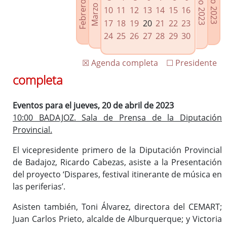
Febrero 2023
Marzo 2023
Mayo 2023
Junio 2023
Enlaces relacionados
10
11
12
13
14
15
16
Agenda de Presidencia
17
18
19
20
21
22
23
Plenos provinciales y Juntas de gobierno
24
25
26
27
28
29
30
Oficina de Proyectos Europeos
☒ Agenda completa
☐ Presidente
completa
Eventos para el jueves, 20 de abril de 2023
10:00 BADAJOZ. Sala de Prensa de la Diputación
Provincial.
El vicepresidente primero de la Diputación Provincial
de Badajoz, Ricardo Cabezas, asiste a la Presentación
del proyecto ‘Dispares, festival itinerante de música en
las periferias’.
Asisten también, Toni Álvarez, directora del CEMART;
Juan Carlos Prieto, alcalde de Alburquerque; y Victoria