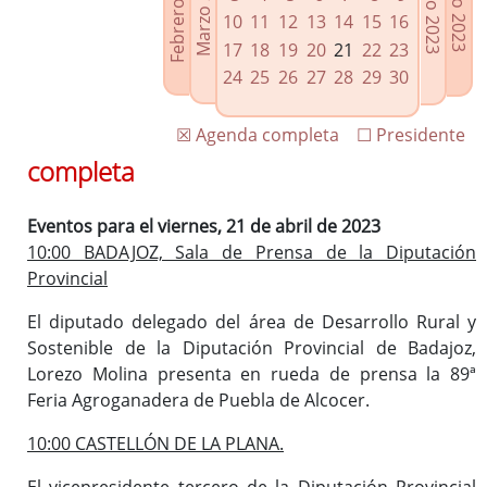
Febrero 2023
Marzo 2023
Mayo 2023
Junio 2023
Enlaces relacionados
10
11
12
13
14
15
16
Agenda de Presidencia
17
18
19
20
21
22
23
Plenos provinciales y Juntas de gobierno
24
25
26
27
28
29
30
Oficina de Proyectos Europeos
☒ Agenda completa
☐ Presidente
completa
Eventos para el viernes, 21 de abril de 2023
10:00 BADAJOZ, Sala de Prensa de la Diputación
Provincial
El diputado delegado del área de Desarrollo Rural y
Sostenible de la Diputación Provincial de Badajoz,
Lorezo Molina presenta en rueda de prensa la 89ª
Feria Agroganadera de Puebla de Alcocer.
10:00 CASTELLÓN DE LA PLANA.
El vicepresidente tercero de la Diputación Provincial