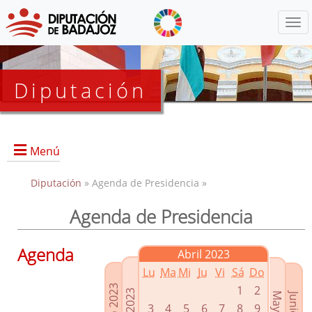
Menú
Diputación
Menú
Diputación
» Agenda de Presidencia »
Agenda de Presidencia
Presidencia
Diputados Delegados
Agenda
Abril 2023
Grupos Políticos
Lu
Ma
Mi
Ju
Vi
Sá
Do
Junta de Gobierno
1
2
3
4
5
6
7
8
9