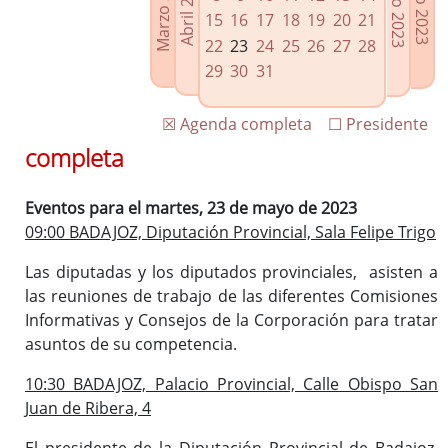
Marzo 2023
Junio 2023
Abril 2023
Julio 2023
Enlaces relacionados
15
16
17
18
19
20
21
Agenda de Presidencia
22
23
24
25
26
27
28
Plenos provinciales y Juntas de gobierno
29
30
31
Oficina de Proyectos Europeos
☒ Agenda completa
☐ Presidente
completa
Eventos para el martes, 23 de mayo de 2023
09:00 BADAJOZ, Diputación Provincial, Sala Felipe Trigo
Las diputadas y los diputados provinciales, asisten a
las reuniones de trabajo de las diferentes Comisiones
Informativas y Consejos de la Corporación para tratar
asuntos de su competencia.
10:30 BADAJOZ, Palacio Provincial, Calle Obispo San
Juan de Ribera, 4
El presidente de la Diputación Provincial de Badajoz,