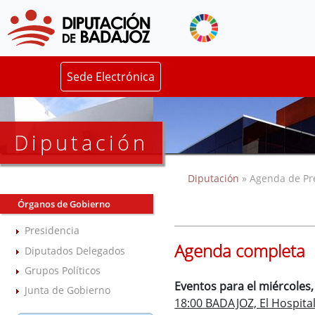
Sede Electrónica
Diputación
Diputación
» Agenda de Pr
Órganos de Gobierno
Presidencia
Agenda completa
Diputados Delegados
Grupos Políticos
Eventos para el miércoles
Junta de Gobierno
18:00 BADAJOZ, El Hospital