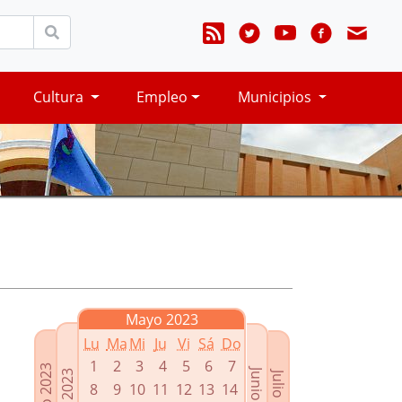
Cultura
Empleo
Municipios
Mayo 2023
Lu
Ma
Mi
Ju
Vi
Sá
Do
1
2
3
4
5
6
7
Marzo 2023
Junio 2023
Abril 2023
Julio 2023
8
9
10
11
12
13
14