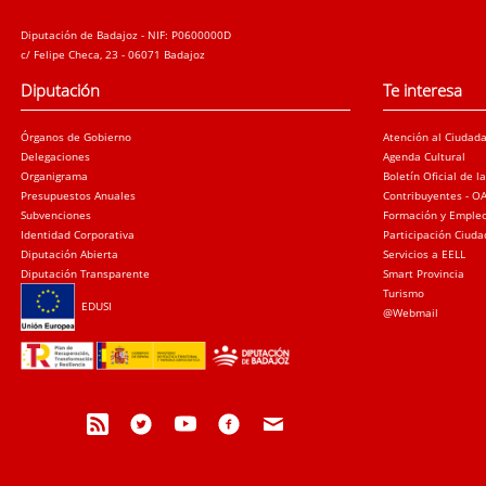
Diputación de Badajoz - NIF: P0600000D
c/ Felipe Checa, 23 - 06071 Badajoz
Diputación
Te interesa
Órganos de Gobierno
Atención al Ciudad
Delegaciones
Agenda Cultural
Organigrama
Boletín Oficial de l
Presupuestos Anuales
Contribuyentes - O
Subvenciones
Formación y Emple
Identidad Corporativa
Participación Ciud
Diputación Abierta
Servicios a EELL
Diputación Transparente
Smart Provincia
Turismo
EDUSI
@Webmail