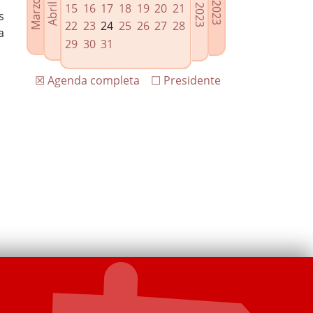
15
16
17
18
19
20
21
s
22
23
24
25
26
27
28
a
29
30
31
☒ Agenda completa
☐ Presidente