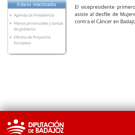
Enlaces relacionados
El vicepresidente primer
asiste al desfile de Muje
Agenda de Presidencia
contra el Cáncer en Badaj
Plenos provinciales y Juntas
de gobierno
Oficina de Proyectos
Europeos