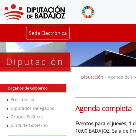
Sede Electrónica
Diputación
Diputación
» Agenda de Pr
Órganos de Gobierno
Presidencia
Agenda completa
Diputados Delegados
Grupos Políticos
Eventos para el jueves, 1 
Junta de Gobierno
10:00 BADAJOZ, Sala de Pre