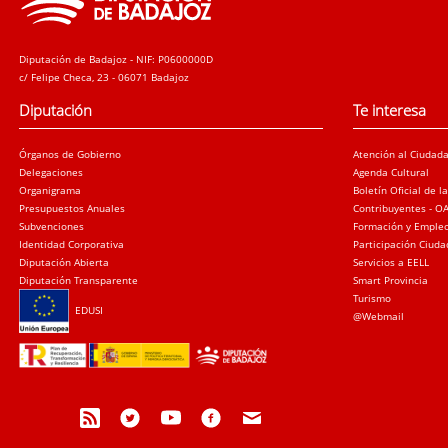
Diputación de Badajoz - NIF: P0600000D
c/ Felipe Checa, 23 - 06071 Badajoz
Diputación
Te interesa
Órganos de Gobierno
Atención al Ciudad
Delegaciones
Agenda Cultural
Organigrama
Boletín Oficial de l
Presupuestos Anuales
Contribuyentes - O
Subvenciones
Formación y Emple
Identidad Corporativa
Participación Ciud
Diputación Abierta
Servicios a EELL
Diputación Transparente
Smart Provincia
Turismo
EDUSI
@Webmail