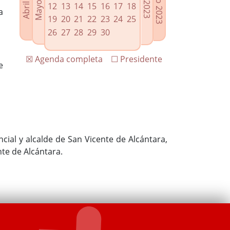
12
13
14
15
16
17
18
a
19
20
21
22
23
24
25
26
27
28
29
30
☒ Agenda completa
☐ Presidente
e
cial y alcalde de San Vicente de Alcántara,
nte de Alcántara.