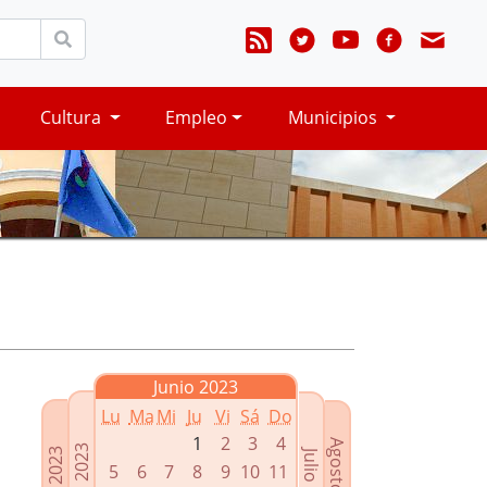
Cultura
Empleo
Municipios
Junio 2023
Lu
Ma
Mi
Ju
Vi
Sá
Do
1
2
3
4
Agosto 2023
Mayo 2023
Abril 2023
Julio 2023
5
6
7
8
9
10
11