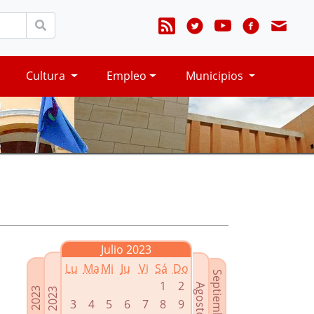
Cultura
Empleo
Municipios
Julio 2023
Lu
Ma
Mi
Ju
Vi
Sá
Do
Septiembre 2023
1
2
Agosto 2023
Mayo 2023
Junio 2023
3
4
5
6
7
8
9