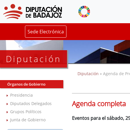
Sede Electrónica
Diputación
Diputación
» Agenda de Pr
Órganos de Gobierno
Presidencia
Agenda completa
Diputados Delegados
Grupos Políticos
Eventos para el sábado, 29
Junta de Gobierno