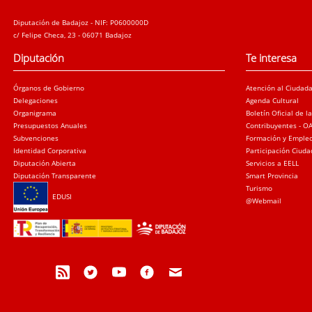
Diputación de Badajoz - NIF: P0600000D
c/ Felipe Checa, 23 - 06071 Badajoz
Diputación
Te interesa
Órganos de Gobierno
Atención al Ciudad
Delegaciones
Agenda Cultural
Organigrama
Boletín Oficial de l
Presupuestos Anuales
Contribuyentes - O
Subvenciones
Formación y Emple
Identidad Corporativa
Participación Ciud
Diputación Abierta
Servicios a EELL
Diputación Transparente
Smart Provincia
Turismo
EDUSI
@Webmail