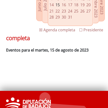
Septiembre 2023
Octubre 2023
Junio 2023
Julio 2023
Enlaces relacionados
14
15
16
17
18
19
20
Agenda de Presidencia
21
22
23
24
25
26
27
Plenos provinciales y Juntas de gobierno
28
29
30
31
Oficina de Proyectos Europeos
☒ Agenda completa
☐ Presidente
completa
Eventos para el martes, 15 de agosto de 2023