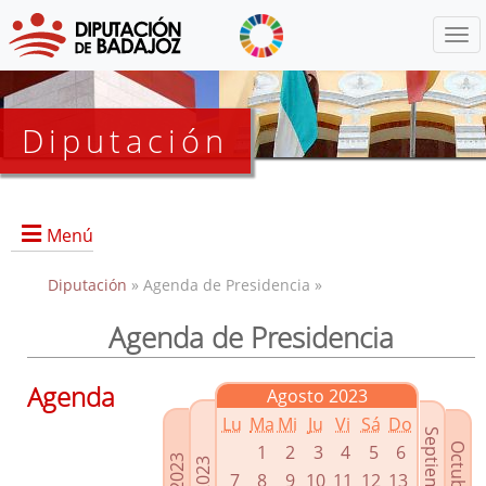
Menú
Diputación
Menú
Diputación
» Agenda de Presidencia »
Agenda de Presidencia
Presidencia
Diputados Delegados
Agenda
Agosto 2023
Grupos Políticos
Lu
Ma
Mi
Ju
Vi
Sá
Do
Junta de Gobierno
1
2
3
4
5
6
7
8
9
10
11
12
13