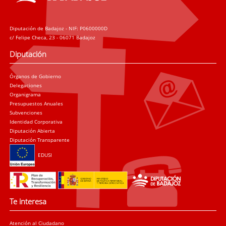
Diputación de Badajoz - NIF: P0600000D
c/ Felipe Checa, 23 - 06071 Badajoz
Diputación
Órganos de Gobierno
Delegaciones
Organigrama
Presupuestos Anuales
Subvenciones
Identidad Corporativa
Diputación Abierta
Diputación Transparente
EDUSI
Te interesa
Atención al Ciudadano