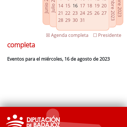
Septiembre 2023
Octubre 2023
Junio 2023
Julio 2023
Enlaces relacionados
14
15
16
17
18
19
20
Agenda de Presidencia
21
22
23
24
25
26
27
Plenos provinciales y Juntas de gobierno
28
29
30
31
Oficina de Proyectos Europeos
☒ Agenda completa
☐ Presidente
completa
Eventos para el miércoles, 16 de agosto de 2023