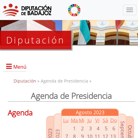
Menú
Diputación
Menú
Diputación
» Agenda de Presidencia »
Agenda de Presidencia
Presidencia
Diputados Delegados
Agenda
Agosto 2023
Grupos Políticos
Lu
Ma
Mi
Ju
Vi
Sá
Do
Junta de Gobierno
1
2
3
4
5
6
7
8
9
10
11
12
13