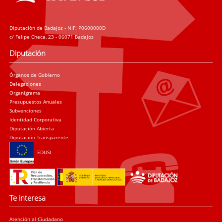
Diputación de Badajoz - NIF: P0600000D
c/ Felipe Checa, 23 - 06071 Badajoz
Diputación
Órganos de Gobierno
Delegaciones
Organigrama
Presupuestos Anuales
Subvenciones
Identidad Corporativa
Diputación Abierta
Diputación Transparente
EDUSI
Te interesa
Atención al Ciudadano