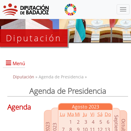
Menú
Diputación
Menú
Diputación
» Agenda de Presidencia »
Agenda de Presidencia
Presidencia
Diputados Delegados
Agenda
Agosto 2023
Grupos Políticos
Lu
Ma
Mi
Ju
Vi
Sá
Do
Junta de Gobierno
1
2
3
4
5
6
7
8
9
10
11
12
13