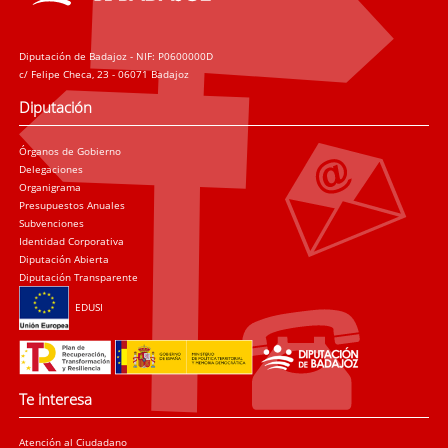
Diputación de Badajoz - NIF: P0600000D
c/ Felipe Checa, 23 - 06071 Badajoz
Diputación
Órganos de Gobierno
Delegaciones
Organigrama
Presupuestos Anuales
Subvenciones
Identidad Corporativa
Diputación Abierta
Diputación Transparente
EDUSI
Te interesa
Atención al Ciudadano