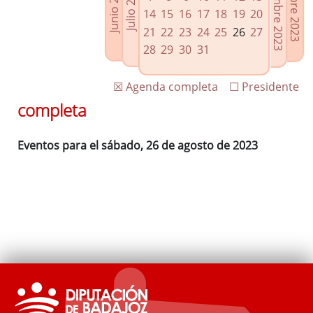
Septiembre 2023
Octubre 2023
Junio 2023
Julio 2023
Enlaces relacionados
14
15
16
17
18
19
20
Agenda de Presidencia
21
22
23
24
25
26
27
Plenos provinciales y Juntas de gobierno
28
29
30
31
Oficina de Proyectos Europeos
☒ Agenda completa
☐ Presidente
completa
Eventos para el sábado, 26 de agosto de 2023