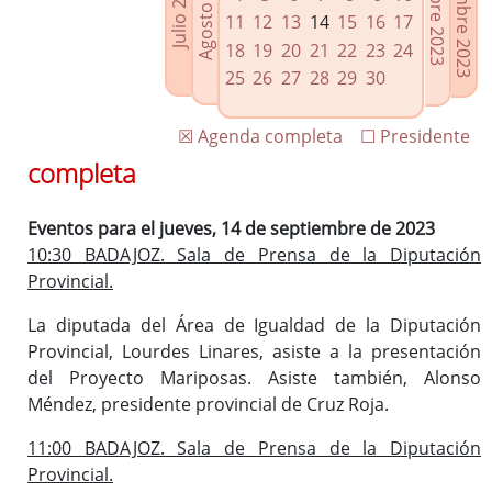
Noviembre 2023
Octubre 2023
Agosto 2023
Julio 2023
Enlaces relacionados
11
12
13
14
15
16
17
Agenda de Presidencia
18
19
20
21
22
23
24
Plenos provinciales y Juntas de gobierno
25
26
27
28
29
30
Oficina de Proyectos Europeos
☒ Agenda completa
☐ Presidente
completa
Eventos para el jueves, 14 de septiembre de 2023
10:30 BADAJOZ. Sala de Prensa de la Diputación
Provincial.
La diputada del Área de Igualdad de la Diputación
Provincial, Lourdes Linares, asiste a la presentación
del Proyecto Mariposas. Asiste también, Alonso
Méndez, presidente provincial de Cruz Roja.
11:00 BADAJOZ. Sala de Prensa de la Diputación
Provincial.