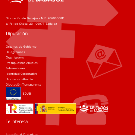
Diputación de Badajoz - NIF: P0600000D
c/ Felipe Checa, 23 - 06071 Badajoz
Diputación
Órganos de Gobierno
Delegaciones
Organigrama
Presupuestos Anuales
Subvenciones
Identidad Corporativa
Diputación Abierta
Diputación Transparente
EDUSI
Te interesa
Atención al Ciudadano