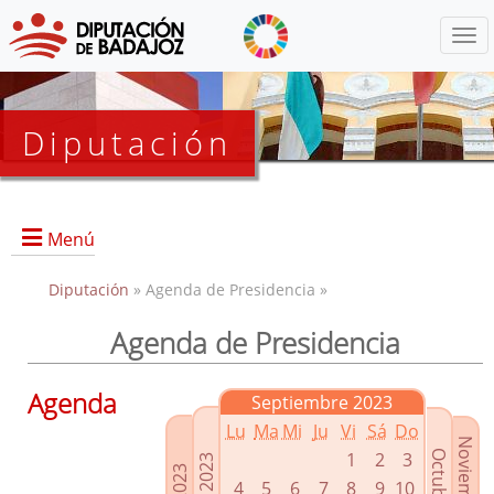
Menú
Diputación
Menú
Diputación
» Agenda de Presidencia »
Agenda de Presidencia
Presidencia
Diputados Delegados
Agenda
Septiembre 2023
Grupos Políticos
Lu
Ma
Mi
Ju
Vi
Sá
Do
Junta de Gobierno
1
2
3
4
5
6
7
8
9
10