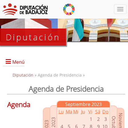
Menú
Diputación
Menú
Diputación
» Agenda de Presidencia »
Agenda de Presidencia
Presidencia
Diputados Delegados
Agenda
Septiembre 2023
Grupos Políticos
Lu
Ma
Mi
Ju
Vi
Sá
Do
Junta de Gobierno
1
2
3
4
5
6
7
8
9
10