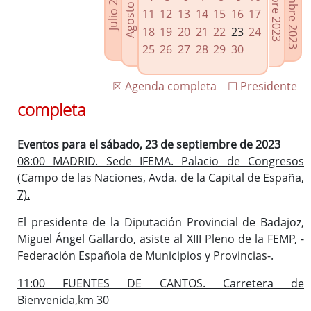
Noviembre 2023
Octubre 2023
Agosto 2023
Julio 2023
Enlaces relacionados
11
12
13
14
15
16
17
Agenda de Presidencia
18
19
20
21
22
23
24
Plenos provinciales y Juntas de gobierno
25
26
27
28
29
30
Oficina de Proyectos Europeos
☒ Agenda completa
☐ Presidente
completa
Eventos para el sábado, 23 de septiembre de 2023
08:00 MADRID. Sede IFEMA. Palacio de Congresos
(Campo de las Naciones, Avda. de la Capital de España,
7).
El presidente de la Diputación Provincial de Badajoz,
Miguel Ángel Gallardo, asiste al XIII Pleno de la FEMP, -
Federación Española de Municipios y Provincias-.
11:00 FUENTES DE CANTOS. Carretera de
Bienvenida,km 30