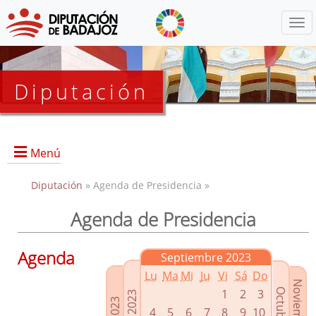
Menú
Diputación
Menú
Diputación
» Agenda de Presidencia »
Agenda de Presidencia
Presidencia
Diputados Delegados
Agenda
Septiembre 2023
Grupos Políticos
Lu
Ma
Mi
Ju
Vi
Sá
Do
Junta de Gobierno
1
2
3
4
5
6
7
8
9
10