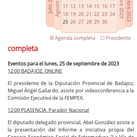
Noviembre 2023
Octubre 2023
Agosto 2023
Julio 2023
Enlaces relacionados
11
12
13
14
15
16
17
Agenda de Presidencia
18
19
20
21
22
23
24
Plenos provinciales y Juntas de gobierno
25
26
27
28
29
30
Oficina de Proyectos Europeos
☒ Agenda completa
☐ Presidente
completa
Eventos para el lunes, 25 de septiembre de 2023
12:00 BADAJOZ. ONLINE
El presidente de la Diputación Provincial de Badajoz,
Miguel Ángel Gallardo, asiste por videoconferencia a la
Comisión Ejecutiva de la FEMPEX.
12:00 PLASENCIA. Parador Nacional
El diputado delegado provincial, Abel González asiste a
la presentación del Informe a iniciativa propia del
Consejo Económico Social de Extremadura "La Vía de