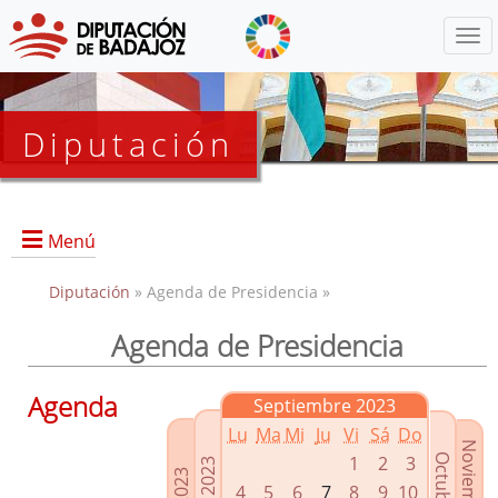
Menú
Diputación
Menú
Diputación
» Agenda de Presidencia »
Agenda de Presidencia
Presidencia
Diputados Delegados
Agenda
Septiembre 2023
Grupos Políticos
Lu
Ma
Mi
Ju
Vi
Sá
Do
Junta de Gobierno
1
2
3
4
5
6
7
8
9
10