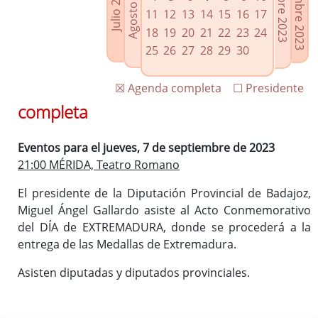
Noviembre 2023
Octubre 2023
Agosto 2023
Julio 2023
Enlaces relacionados
11
12
13
14
15
16
17
Agenda de Presidencia
18
19
20
21
22
23
24
Plenos provinciales y Juntas de gobierno
25
26
27
28
29
30
Oficina de Proyectos Europeos
☒ Agenda completa
☐ Presidente
completa
Eventos para el jueves, 7 de septiembre de 2023
21:00 MÉRIDA, Teatro Romano
El presidente de la Diputación Provincial de Badajoz,
Miguel Ángel Gallardo asiste al Acto Conmemorativo
del DÍA de EXTREMADURA, donde se procederá a la
entrega de las Medallas de Extremadura.
Asisten diputadas y diputados provinciales.