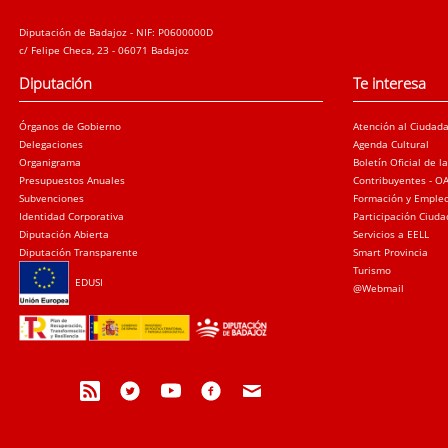
Diputación de Badajoz - NIF: P0600000D
c/ Felipe Checa, 23 - 06071 Badajoz
Diputación
Te interesa
Órganos de Gobierno
Atención al Ciudad
Delegaciones
Agenda Cultural
Organigrama
Boletín Oficial de l
Presupuestos Anuales
Contribuyentes - O
Subvenciones
Formación y Emple
Identidad Corporativa
Participación Ciud
Diputación Abierta
Servicios a EELL
Diputación Transparente
Smart Provincia
Turismo
EDUSI
@Webmail