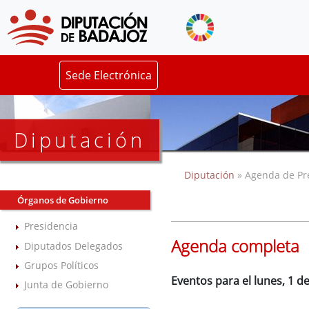
Sede Electrónica
Diputación
Diputación
» Agenda de Pr
Órganos de Gobierno
Presidencia
Agenda completa
Diputados Delegados
Grupos Políticos
Eventos para el lunes, 1 d
Junta de Gobierno