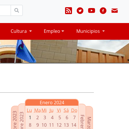
Cultura
Empleo
Municipios
Enero 2024
Lu
Ma
Mi
Ju
Vi
Sá
Do
Noviembre 2023
Diciembre 2023
1
2
3
4
5
6
7
Febrero 2024
Marzo 2024
8
9
10
11
12
13
14