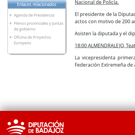
Nacional de Policía.
Enlaces relacionados
El presidente de la Diputa
Agenda de Presidencia
actos con motivo de 200 an
Plenos provinciales y Juntas
de gobierno
Asisten la diputada y el di
Oficina de Proyectos
Europeos
18:00 ALMENDRALEJO, Teat
La vicepresidenta primer
Federación Extremeña de