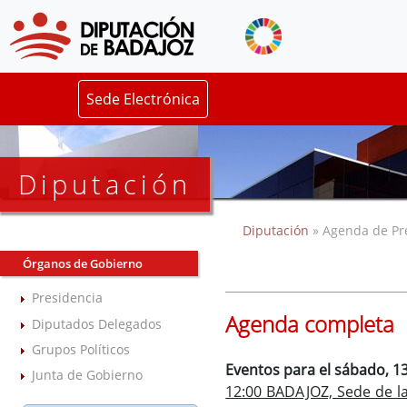
Sede Electrónica
Diputación
Diputación
» Agenda de Pr
Órganos de Gobierno
Presidencia
Agenda completa
Diputados Delegados
Grupos Políticos
Eventos para el sábado, 1
Junta de Gobierno
12:00 BADAJOZ, Sede de la