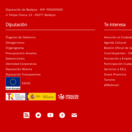
Diputación de Badajoz - NIF: P0600000D
c/ Felipe Checa, 23 - 06071 Badajoz
Diputación
Te interesa
Órganos de Gobierno
Atención al Ciudad
Delegaciones
Agenda Cultural
Organigrama
Boletín Oficial de l
Presupuestos Anuales
Contribuyentes - O
Subvenciones
Formación y Emple
Identidad Corporativa
Participación Ciud
Diputación Abierta
Servicios a EELL
Diputación Transparente
Smart Provincia
Turismo
EDUSI
@Webmail