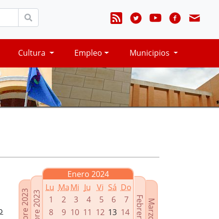
Cultura
Empleo
Municipios
Enero 2024
Lu
Ma
Mi
Ju
Vi
Sá
Do
Noviembre 2023
Diciembre 2023
1
2
3
4
5
6
7
Febrero 2024
Marzo 2024
o
8
9
10
11
12
13
14