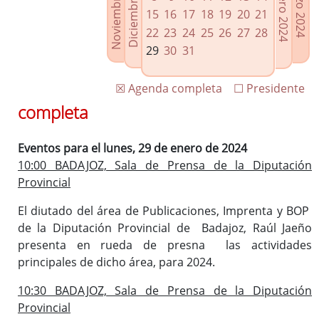
Noviembre 2023
Diciembre 2023
Febrero 2024
Marzo 2024
Enlaces relacionados
15
16
17
18
19
20
21
Agenda de Presidencia
22
23
24
25
26
27
28
Plenos provinciales y Juntas de gobierno
29
30
31
Oficina de Proyectos Europeos
☒ Agenda completa
☐ Presidente
completa
Eventos para el lunes, 29 de enero de 2024
10:00 BADAJOZ, Sala de Prensa de la Diputación
Provincial
El diutado del área de Publicaciones, Imprenta y BOP
de la Diputación Provincial de Badajoz, Raúl Jaeño
presenta en rueda de presna las actividades
principales de dicho área, para 2024.
10:30 BADAJOZ, Sala de Prensa de la Diputación
Provincial