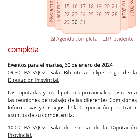
Noviembre 2023
Diciembre 2023
Febrero 2024
Marzo 2024
Enlaces relacionados
15
16
17
18
19
20
21
Agenda de Presidencia
22
23
24
25
26
27
28
Plenos provinciales y Juntas de gobierno
29
30
31
Oficina de Proyectos Europeos
☒ Agenda completa
☐ Presidente
completa
Eventos para el martes, 30 de enero de 2024
09:30 BADAJOZ. Sala Biblioteca Felipe Trigo de la
Diputación Provincial.
Las diputadas y los diputados provinciales, asisten a
las reuniones de trabajo de las diferentes Comisiones
Informativas y Consejos de la Corporación para tratar
asuntos de su competencia.
10:00 BADAJOZ. Sala de Prensa de la Diputación
Provincial.