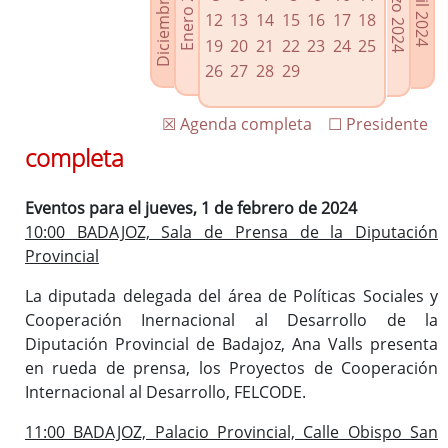
Diciembre 2023
Enero 2024
Marzo 2024
Abril 2024
Enlaces relacionados
12
13
14
15
16
17
18
Agenda de Presidencia
19
20
21
22
23
24
25
Plenos provinciales y Juntas de gobierno
26
27
28
29
Oficina de Proyectos Europeos
☒ Agenda completa
☐ Presidente
completa
Eventos para el jueves, 1 de febrero de 2024
10:00 BADAJOZ, Sala de Prensa de la Diputación
Provincial
La diputada delegada del área de Políticas Sociales y
Cooperación Inernacional al Desarrollo de la
Diputación Provincial de Badajoz, Ana Valls presenta
en rueda de prensa, los Proyectos de Cooperación
Internacional al Desarrollo, FELCODE.
11:00 BADAJOZ, Palacio Provincial, Calle Obispo San