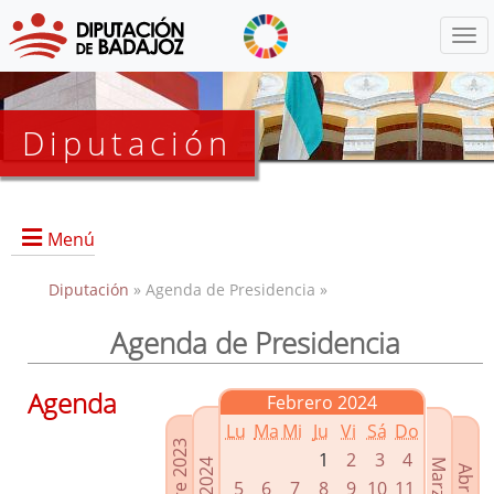
Menú
Diputación
Menú
Diputación
» Agenda de Presidencia »
Agenda de Presidencia
Presidencia
Diputados Delegados
Agenda
Febrero 2024
Grupos Políticos
Lu
Ma
Mi
Ju
Vi
Sá
Do
Junta de Gobierno
1
2
3
4
5
6
7
8
9
10
11