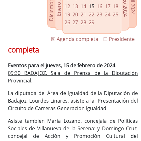
Diciembre 2023
Enero 2024
Marzo 2024
Abril 2024
Enlaces relacionados
12
13
14
15
16
17
18
Agenda de Presidencia
19
20
21
22
23
24
25
Plenos provinciales y Juntas de gobierno
26
27
28
29
Oficina de Proyectos Europeos
☒ Agenda completa
☐ Presidente
completa
Eventos para el jueves, 15 de febrero de 2024
09:30 BADAJOZ. Sala de Prensa de la Diputación
Provincial.
La diputada del Área de Igualdad de la Diputación de
Badajoz, Lourdes Linares, asiste a la Presentación del
Circuito de Carreras Generación Igualdad
Asiste también María Lozano, concejala de Políticas
Sociales de Villanueva de la Serena: y Domingo Cruz,
concejal de Acción y Promoción Cultural del