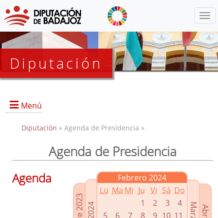
Menú
Diputación
Menú
Diputación
» Agenda de Presidencia »
Agenda de Presidencia
Presidencia
Diputados Delegados
Agenda
Febrero 2024
Grupos Políticos
Lu
Ma
Mi
Ju
Vi
Sá
Do
Junta de Gobierno
1
2
3
4
5
6
7
8
9
10
11