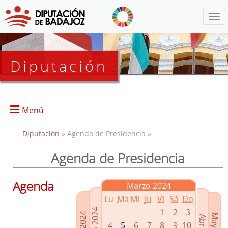
Menú
Diputación
Menú
Diputación
» Agenda de Presidencia »
Agenda de Presidencia
Presidencia
Diputados Delegados
Agenda
Marzo 2024
Grupos Políticos
Lu
Ma
Mi
Ju
Vi
Sá
Do
Junta de Gobierno
1
2
3
4
5
6
7
8
9
10