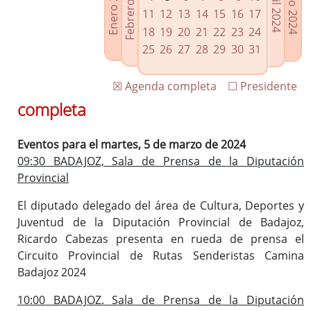
Febrero 2024
Enero 2024
Mayo 2024
Abril 2024
Enlaces relacionados
11
12
13
14
15
16
17
Agenda de Presidencia
18
19
20
21
22
23
24
Plenos provinciales y Juntas de gobierno
25
26
27
28
29
30
31
Oficina de Proyectos Europeos
☒ Agenda completa
☐ Presidente
completa
Eventos para el martes, 5 de marzo de 2024
09:30 BADAJOZ, Sala de Prensa de la Diputación
Provincial
El diputado delegado del área de Cultura, Deportes y
Juventud de la Diputación Provincial de Badajoz,
Ricardo Cabezas presenta en rueda de prensa el
Circuito Provincial de Rutas Senderistas Camina
Badajoz 2024
10:00 BADAJOZ. Sala de Prensa de la Diputación