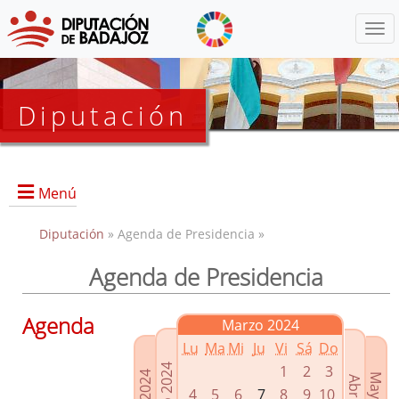
Menú
Diputación
Menú
Diputación
» Agenda de Presidencia »
Agenda de Presidencia
Presidencia
Diputados Delegados
Agenda
Marzo 2024
Grupos Políticos
Lu
Ma
Mi
Ju
Vi
Sá
Do
Junta de Gobierno
1
2
3
4
5
6
7
8
9
10