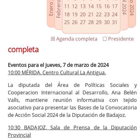
Febrero 2024
Enero 2024
Mayo 2024
Abril 2024
Enlaces relacionados
11
12
13
14
15
16
17
Agenda de Presidencia
18
19
20
21
22
23
24
Plenos provinciales y Juntas de gobierno
25
26
27
28
29
30
31
Oficina de Proyectos Europeos
☒ Agenda completa
☐ Presidente
completa
Eventos para el jueves, 7 de marzo de 2024
10:00 MÉRIDA. Centro Cultural La Antigua.
La diputada del Área de Políticas Sociales y
Cooperacion Internacional al Desarrollo, Ana Belén
Valls, mantiene reunión informativa con tejido
asociativo para presentar las Bases de la Convocatoria
de Acción Social 2024 de la Diputación de Badajoz.
10:30 BADAJOZ, Sala de Prensa de la Diputación
Provincial