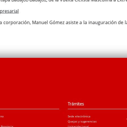
presarial
la corporación, Manuel Gómez asiste a la inauguración de la
Trámites
ano
Sede electrónica
Quejas y sugerencias
a Provincia
Licitación Local