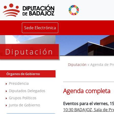
Sede Electrónica
Diputación
Diputación
» Agenda de Pr
Órganos de Gobierno
Presidencia
Agenda completa
Diputados Delegados
Grupos Políticos
Eventos para el viernes, 
Junta de Gobierno
10:30 BADAJOZ, Sala de Pre