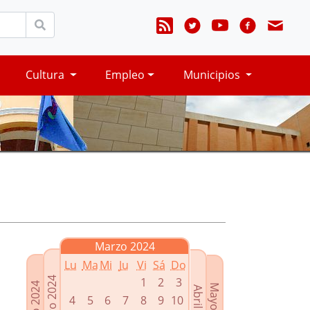
Cultura
Empleo
Municipios
Marzo 2024
Lu
Ma
Mi
Ju
Vi
Sá
Do
Febrero 2024
1
2
3
Enero 2024
Mayo 2024
Abril 2024
4
5
6
7
8
9
10