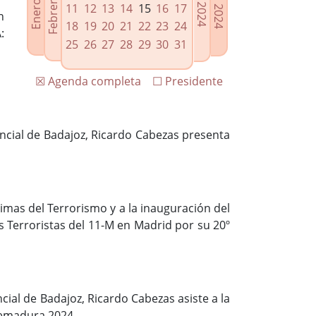
11
12
13
14
15
16
17
n
18
19
20
21
22
23
24
:
25
26
27
28
29
30
31
☒ Agenda completa
☐ Presidente
incial de Badajoz, Ricardo Cabezas presenta
timas del Terrorismo y a la inauguración del
 Terroristas del 11-M en Madrid por su 20º
cial de Badajoz, Ricardo Cabezas asiste a la
tremadura 2024.