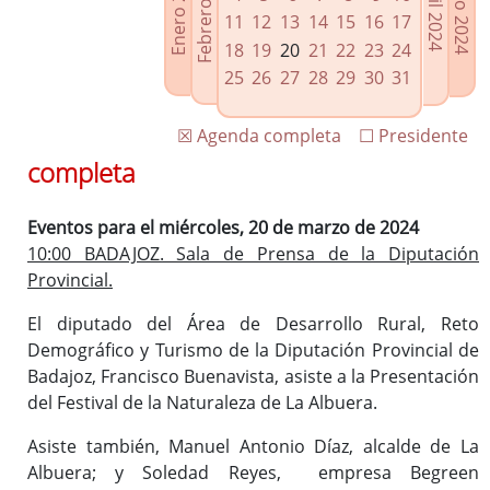
Febrero 2024
Enero 2024
Mayo 2024
Abril 2024
Enlaces relacionados
11
12
13
14
15
16
17
Agenda de Presidencia
18
19
20
21
22
23
24
Plenos provinciales y Juntas de gobierno
25
26
27
28
29
30
31
Oficina de Proyectos Europeos
☒ Agenda completa
☐ Presidente
completa
Eventos para el miércoles, 20 de marzo de 2024
10:00 BADAJOZ. Sala de Prensa de la Diputación
Provincial.
El diputado del Área de Desarrollo Rural, Reto
Demográfico y Turismo de la Diputación Provincial de
Badajoz, Francisco Buenavista, asiste a la Presentación
del Festival de la Naturaleza de La Albuera.
Asiste también, Manuel Antonio Díaz, alcalde de La
Albuera; y Soledad Reyes, empresa Begreen