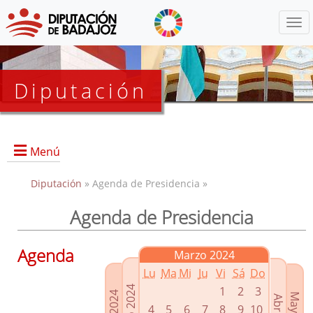
Menú
Diputación
Menú
Diputación
» Agenda de Presidencia »
Agenda de Presidencia
Presidencia
Diputados Delegados
Agenda
Marzo 2024
Grupos Políticos
Lu
Ma
Mi
Ju
Vi
Sá
Do
Junta de Gobierno
1
2
3
4
5
6
7
8
9
10